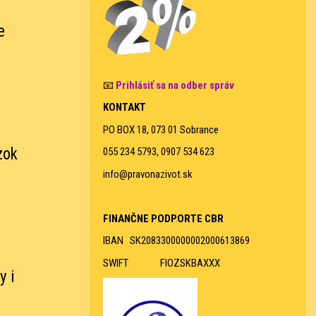
e
📧
Prihlásiť sa na odber správ
KONTAKT
PO BOX 18, 073 01 Sobrance
zok
055 234 5793, 0907 534 623
info@pravonazivot.sk
FINANČNE PODPORTE CBR
IBAN SK2083300000002000613869
SWIFT FIOZSKBAXXX
y i