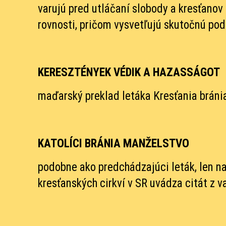
varujú pred utláčaní slobody a kresťano
rovnosti, pričom vysvetľujú skutočnú po
KERESZTÉNYEK VÉDIK A HAZASSÁGOT
maďarský preklad letáka Kresťania bránia
KATOLÍCI BRÁNIA MANŽELSTVO
podobne ako predchádzajúci leták, len n
kresťanských cirkví v SR uvádza citát z