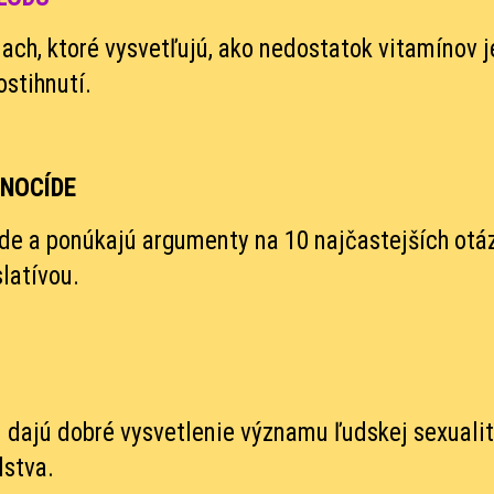
iach, ktoré vysvetľujú, ako nedostatok vitamínov j
stihnutí.
NOCÍDE
íde a ponúkajú argumenty na 10 najčastejších otá
slatívou.
m dajú dobré vysvetlenie významu ľudskej sexualit
stva.