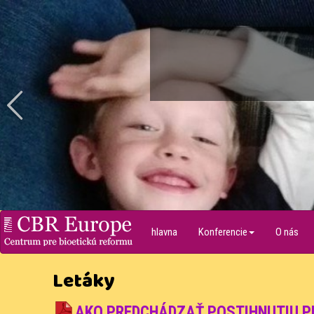
prev
hlavna
Konferencie
O nás
Centrum pre bioetickú
reformu
Letáky
AKO PREDCHÁDZAŤ POSTIHNUTIU P