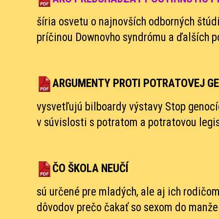
šíria osvetu o najnovších odborných štúd
príčinou Downovho syndrómu a ďalších po
ARGUMENTY PROTI POTRATOVEJ GE
vysvetľujú bilboardy výstavy Stop genoc
v súvislosti s potratom a potratovou legi
ČO ŠKOLA NEUČÍ
sú určené pre mladých, ale aj ich rodičo
dôvodov prečo čakať so sexom do manžel