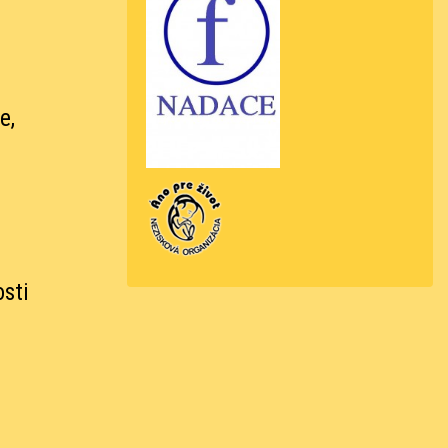
e,
osti