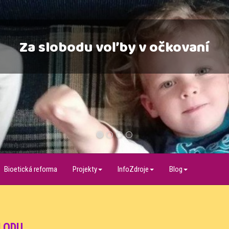
Za slobodu voľby v očkovaní
1
2
3
4
Bioetická reforma
Projekty
InfoZdroje
Blog
LODU