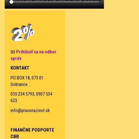
📧
Prihlásiť sa na odber
správ
KONTAKT
PO BOX 18, 073 01
Sobrance
055 234 5793, 0907 534
623
info@pravonazivot.sk
FINANČNE PODPORTE
CBR