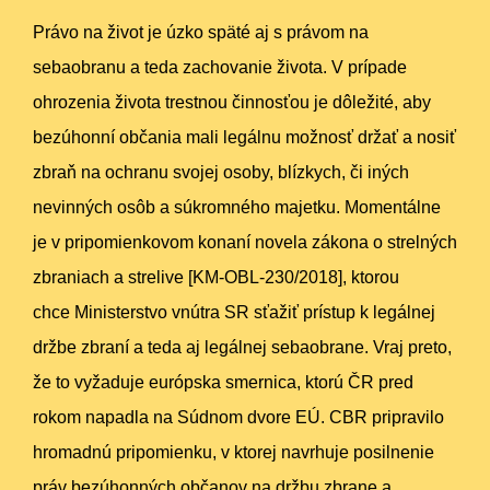
Právo na život je úzko späté aj s právom na
sebaobranu a teda zachovanie života. V prípade
ohrozenia života trestnou činnosťou je dôležité, aby
bezúhonní občania mali legálnu možnosť držať a nosiť
zbraň na ochranu svojej osoby, blízkych, či iných
nevinných osôb a súkromného majetku. Momentálne
je v pripomienkovom konaní novela zákona o strelných
zbraniach a strelive [
KM-OBL-230/2018], ktorou
chce Ministerstvo vnútra SR sťažiť prístup k legálnej
držbe zbraní a teda aj legálnej sebaobrane. Vraj preto,
že to vyžaduje európska smernica, ktorú ČR pred
rokom napadla na Súdnom dvore EÚ. CBR pripravilo
hromadnú pripomienku, v ktorej navrhuje posilnenie
práv bezúhonných občanov na držbu zbrane a