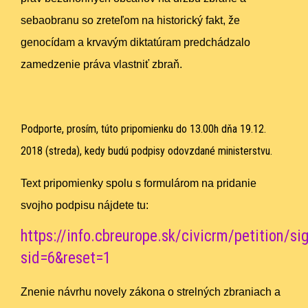
sebaobranu so zreteľom na historický fakt, že
genocídam a krvavým diktatúram predchádzalo
zamedzenie práva vlastniť zbraň.
Podporte, prosím, túto pripomienku do 13.00h dňa 19.12.
2018 (streda), kedy budú podpisy odovzdané ministerstvu.
Text pripomienky spolu s formulárom na pridanie
svojho podpisu nájdete tu:
https://info.cbreurope.sk/civicrm/petition/si
sid=6&reset=1
Znenie návrhu novely zákona o strelných zbraniach a